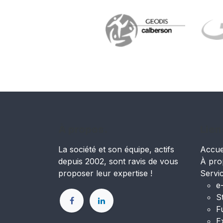
À propos.
Lien
La société et son équipe, actifs
Accue
depuis 2002, sont ravis de vous
À pro
proposer leur expertise !
Servi
e
S
F
E