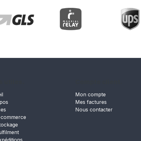
s utiles.
Compte client.
il
Mon compte
pos
Mes factures
ces
Nous contacter
-commerce
tockage
ulfilment
xpéditions