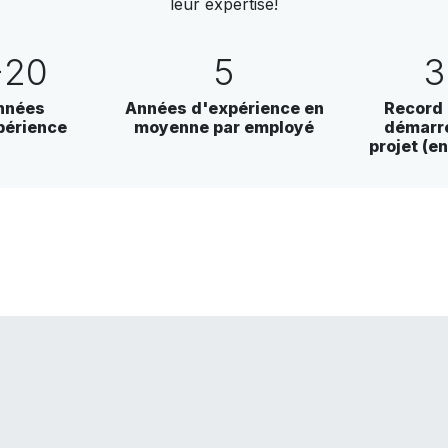
leur expertise!
+20
5
3
nnées
Années d'expérience en
Record 
périence
moyenne par employé
démarre
projet (en