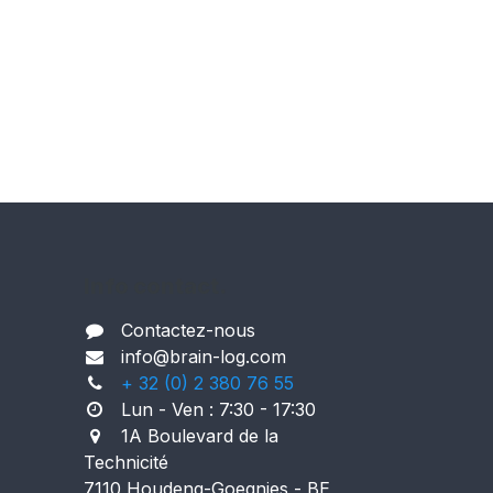
Info contact.
Contactez-nous
i
nfo@brain-log.com
+ 32 (0) 2 380 76 55
Lun - Ven : 7:30 - 17:30
1A Boulevard de la
Technicité
7110 Houdeng-Goegnies - BE