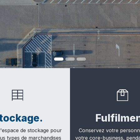
tockage.
Fulfilmen
'espace de stockage pour
Conservez votre personnel
tous types de marchandises
votre core-business, penda