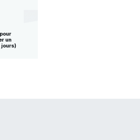
pour
r un
 jours)