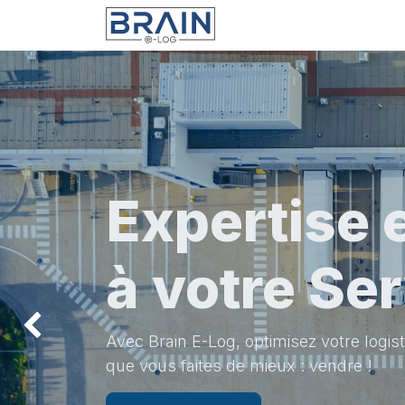
Se rendre au contenu
Accueil
Service
Expertise
à votre Ser
Précédent
Avec Brain E-Log, optimisez votre logi
que vous faites de mieux : vendre !