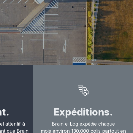
t.
Expéditions.
 attentif à
Brain e-Log expédie chaque
nt que Brain
mois environ 130.000 colis partout en