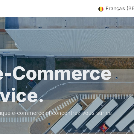
s
À propos
Nous contacter
Jobs
Français (B
 e-Commerce
vice.
stique e-commerce et concentrez-vous sur ce