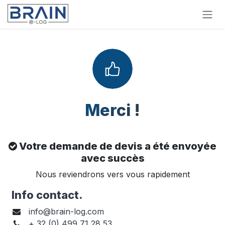
Se rendre au contenu
Merci !
Votre demande de devis a été envoyée
avec
succès
Nous reviendrons vers vous rapidement
Info contact.
i
nfo@brain-log.com
+
32 (0) 499 71 28 53